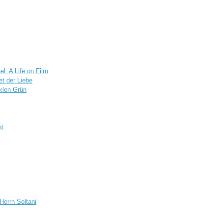
el: A Life on Film
et der Liebe
klen Grün
ht
Herrn Soltani