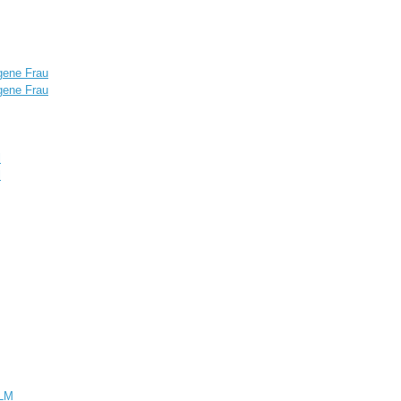
gene Frau
gene Frau
l
l
LM