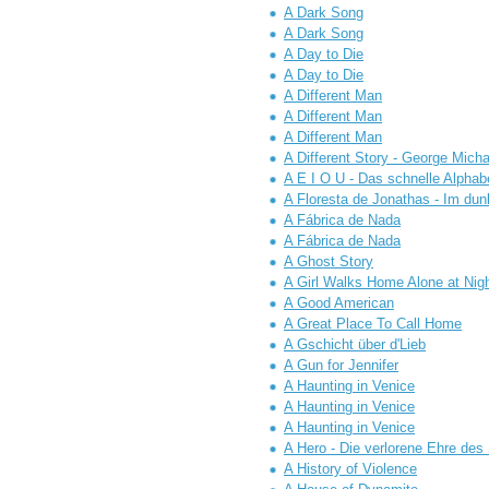
A Dark Song
A Dark Song
A Day to Die
A Day to Die
A Different Man
A Different Man
A Different Man
A Different Story - George Micha
A E I O U - Das schnelle Alphab
A Floresta de Jonathas - Im dun
A Fábrica de Nada
A Fábrica de Nada
A Ghost Story
A Girl Walks Home Alone at Nig
A Good American
A Great Place To Call Home
A Gschicht über d'Lieb
A Gun for Jennifer
A Haunting in Venice
A Haunting in Venice
A Haunting in Venice
A Hero - Die verlorene Ehre des 
A History of Violence