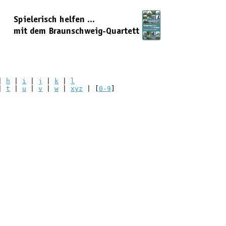
|
h
|
i
|
j
|
k
|
l
|
t
|
u
|
v
|
w
|
xyz
| [
0-9
]