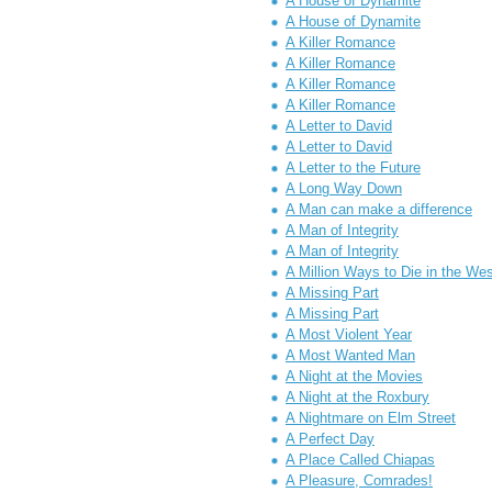
A House of Dynamite
A House of Dynamite
A Killer Romance
A Killer Romance
A Killer Romance
A Killer Romance
A Letter to David
A Letter to David
A Letter to the Future
A Long Way Down
A Man can make a difference
A Man of Integrity
A Man of Integrity
A Million Ways to Die in the We
A Missing Part
A Missing Part
A Most Violent Year
A Most Wanted Man
A Night at the Movies
A Night at the Roxbury
A Nightmare on Elm Street
A Perfect Day
A Place Called Chiapas
A Pleasure, Comrades!