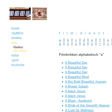
f i l m - d i e n s t
a
|
b
|
c
|
d
|
e
|
f
|
g
m
|
n
|
o
|
p
|
q
|
r
|
s
Filmkritiken alphabetisch "a"
A Beautiful Day
A Beautiful Day
A Beautiful Day
A Beautiful Mind
A Big Bold Beautiful Journey
A Bigger Splash
A black Jesus
A black Jesus
A Blast - Ausbruch
A Bride of the Seventh Heaven
A Cure for Wellness