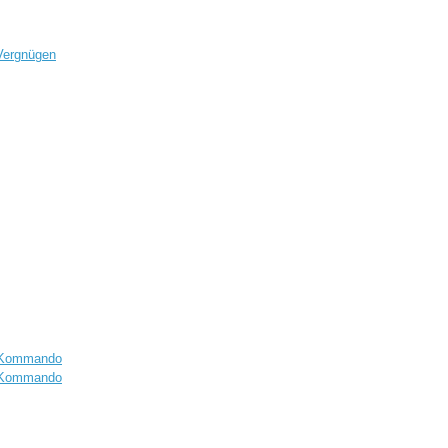
 Vergnügen
in Kommando
in Kommando