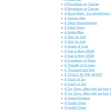
A Revolution on Canvas
A Revolution on Canvas
A Royal Night - Ein königliches
A Serious Man
A Silent Rockumentary
A Silent Voice
A Single Man
A Skin So Soft
A Skin So Soft
A Snake of June
A Star is Born (2018)
A Star is Born (2018)
A Symphony of Noise
A Thought of Ecstasy
A Thousand and One
A TICKLE IN THE HEART
A Touch of Sin
A Touch of Zen
A Toy Story: Alles hört auf ke
A Toy Story: Alles hört auf ke
A United Kingdom
A Useful Ghost
A Useful Ghost