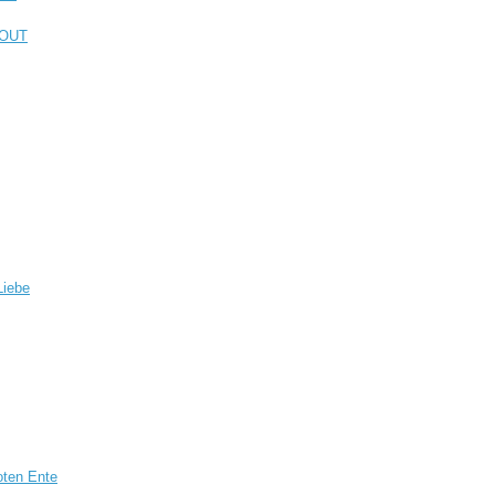
KOUT
Liebe
oten Ente