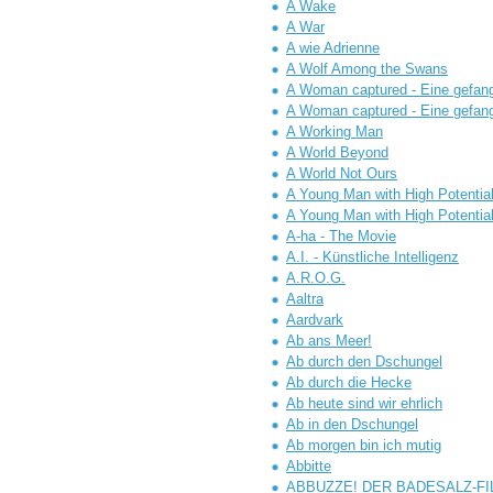
A Wake
A War
A wie Adrienne
A Wolf Among the Swans
A Woman captured - Eine gefan
A Woman captured - Eine gefan
A Working Man
A World Beyond
A World Not Ours
A Young Man with High Potentia
A Young Man with High Potentia
A-ha - The Movie
A.I. - Künstliche Intelligenz
A.R.O.G.
Aaltra
Aardvark
Ab ans Meer!
Ab durch den Dschungel
Ab durch die Hecke
Ab heute sind wir ehrlich
Ab in den Dschungel
Ab morgen bin ich mutig
Abbitte
ABBUZZE! DER BADESALZ-FI