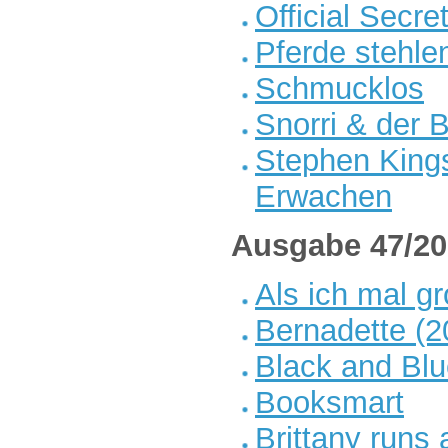
Official Secre
Pferde stehle
Schmucklos
Snorri & der
Stephen King
Erwachen
Ausgabe 47/20
Als ich mal g
Bernadette (2
Black and Bl
Booksmart
Brittany runs