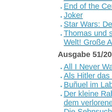
End of the Ce
Joker
Star Wars: De
Thomas und s
Welt! Große A
Ausgabe 51/20
All I Never W
Als Hitler da
Buñuel im Lab
Der kleine R
dem verloren
Die Sehnsuch