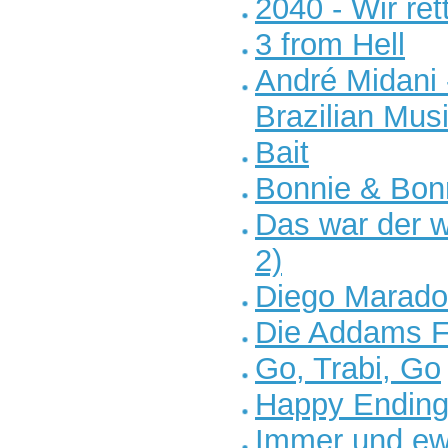
2040 - Wir ret
3 from Hell
André Midani -
Brazilian Mus
Bait
Bonnie & Bon
Das war der w
2)
Diego Marad
Die Addams F
Go, Trabi, Go
Happy Ending 
Immer und ew