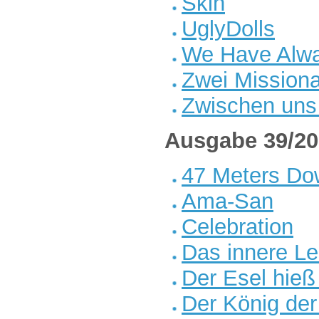
Skin
UglyDolls
We Have Alway
Zwei Mission
Zwischen uns
Ausgabe 39/20
47 Meters Do
Ama-San
Celebration
Das innere L
Der Esel hie
Der König der