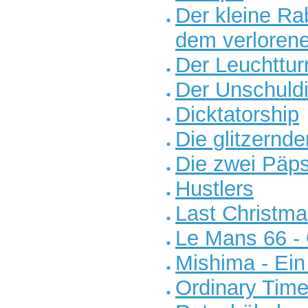
Der kleine R
dem verloren
Der Leuchttu
Der Unschuld
Dicktatorship
Die glitzernd
Die zwei Päp
Hustlers
Last Christm
Le Mans 66 -
Mishima - Ein 
Ordinary Tim